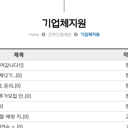
기업체지원
Home
경력단절예방
기업체지원
제목
어갑니다!()
기 ..(0)
돈의..(0)
가모집 안..(0)
)
예방 지..(0)
수 +..(0)