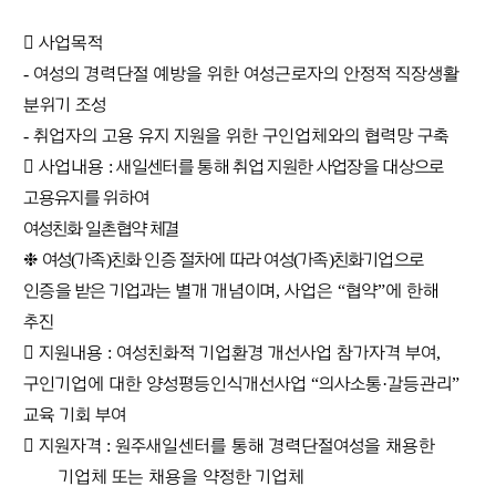
󰋫
사업목적
-
여성의 경력단절 예방을 위한 여성근로자의 안정적 직장생활
분위기 조성
-
취업자의 고용 유지 지원을 위한 구인업체와의 협력망 구축
󰋫
사업내용
:
새일센터를 통해 취업 지원한 사업장을 대상으로
고용유지를 위하여
여성친화 일촌협약 체결
❉
여성
(
가족
)
친화 인증 절차에 따라 여성
(
가족
)
친화기업으로
인증을 받은 기업과는
별개 개념이며
,
사업은
“
협약
”
에 한해
추진
󰋫
지원내용
:
여성친화적 기업환경 개선사업 참가자격 부여
,
구인기업에 대한
양성평등인식개선사업
“
의사소통
·
갈등관리
”
교육 기회 부여
󰋫
지원자격
:
원주새일센터를 통해 경력단절여성을 채용한
기업체 또는 채용을
약정한 기업체