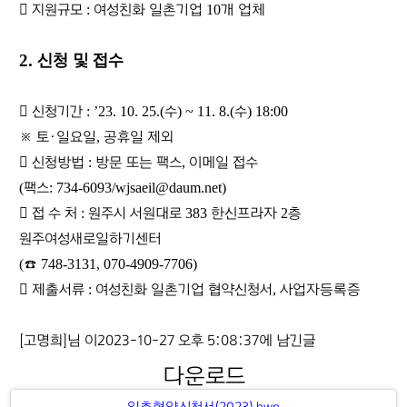
󰋫
지원규모
:
여성친화 일촌기업
10
개 업체
2.
신청 및 접수
󰋫
신청기간
: ’23. 10. 25.(
수
) ~ 11. 8.(
수
) 18:00
※
토
ㆍ
일요일
,
공휴일 제외
󰋫
신청방법
:
방문 또는 팩스
,
이메일 접수
(
팩스
: 734-6093/wjsaeil@daum.net)
󰋫
접 수 처
:
원주시 서원대로
383
한신프라자
2
층
원주여성새로일하기센터
(
☎
748-3131, 070-4909-7706)
󰋫
제출서류
:
여성친화 일촌기업 협약신청서
,
사업자등록증
[고명희]님 이2023-10-27 오후 5:08:37에 남긴글
다운로드