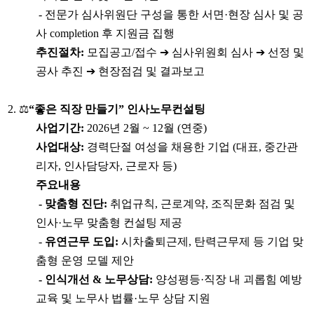
- 전문가 심사위원단 구성을 통한 서면
·
현장 심사 및 공
사
completion
후 지원금 집행
추진절차
:
모집공고
/
접수
➔
심사위원회 심사
➔
선정 및
공사 추진
➔
현장점검 및 결과보고
2.
⚖️
“
좋은 직장 만들기
”
인사노무컨설팅
사업기간
:
2026
년
2
월
~ 12
월
(
연중
)
사업대상
:
경력단절 여성을 채용한 기업
(
대표
,
중간관
리자
,
인사담당자
,
근로자 등
)
주요내용
- 맞춤형 진단
:
취업규칙
,
근로계약
,
조직문화 점검 및
인사
·
노무 맞춤형 컨설팅 제공
-
유연근무 도입
:
시차출퇴근제
,
탄력근무제 등 기업 맞
춤형 운영 모델 제안
- 인식개선
&
노무상담
:
양성평등
·
직장 내 괴롭힘 예방
교육 및 노무사 법률
·
노무 상담 지원