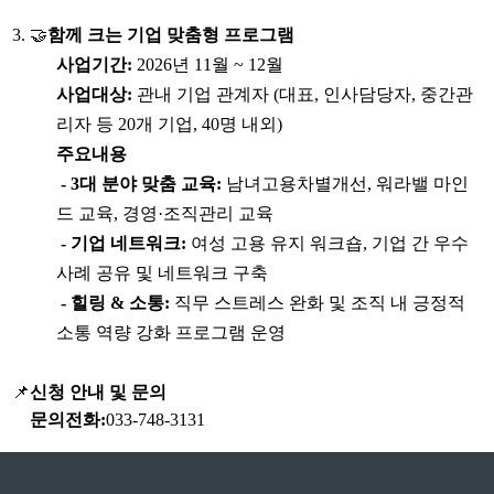
3. 🤝
함께 크는 기업 맞춤형 프로그램
사업기간
:
2026
년
11
월
~ 12
월
사업대상
:
관내 기업 관계자
(
대표
,
인사담당자
,
중간관
리자 등
20
개 기업
, 40
명 내외
)
주요내용
- 3
대 분야 맞춤 교육
:
남녀고용차별개선
,
워라밸 마인
드 교육
,
경영
·
조직관리 교육
- 기업 네트워크
:
여성 고용 유지 워크숍
,
기업 간 우수
사례 공유 및 네트워크 구축
- 힐링
&
소통
:
직무 스트레스 완화 및 조직 내 긍정적
소통 역량 강화 프로그램 운영
📌
신청 안내 및 문의
문의전화
:
033-748-3131