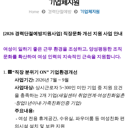
기업체지원
Home
경력단절예방
기업체지원
[2026
경력단절예방지원사업
]
직장문화 개선 지원 사업 안내
여성이 일하기 좋은 근무 환경을 조성하고
,
양성평등한 조직
문화를 확산하여 여성 인력의 지속적인 근속을 지원합니다
.
1. 🏢
“
직장 분위기
ON”
기업환경개선
사업기간
:
2026
년
7
월
~ 9
월
사업대상
:
상시근로자
5~300
인 미만 기업 중 지원 요건
을 충족하는
2
개 기업
(
새일센터 취업연계
·
여성친화일촌
·
창업
1
년이내
·
가족친화인증 기업
)
주요내용
:
-
여성 전용 휴게공간
,
수유실
,
파우더룸 등 여성친화 편
의시설 설치 및 보완 지원