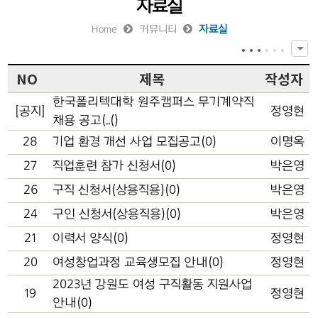
자료실
Home
커뮤니티
자료실
NO
제목
작성자
한국폴리텍대학 원주캠퍼스 무기계약직
[공지]
정영현
채용 공고(..()
28
기업 환경 개선 사업 모집공고(0)
이명옥
27
직업훈련 참가 신청서(0)
박은영
26
구직 신청서(상용직용)(0)
박은영
24
구인 신청서(상용직용)(0)
박은영
21
이력서 양식(0)
정영현
20
여성창업과정 교육생모집 안내(0)
정영현
2023년 강원도 여성 구직활동 지원사업
19
정영현
안내(0)