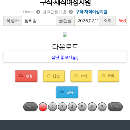
구직·재직여성지원
Home
경력단절예방
구직·재직여성지원
작성자
정희범
글쓴날
2026.02.11
조회
663
다운로드
집단 홍보지.jpg
수정
답변
삭제
목록
공유
Prev
1
2
3
4
5
6
7
Next