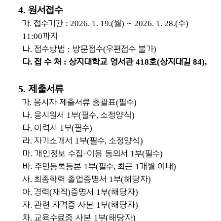
4.
원서접수
가
.
접수기간
: 2026. 1. 19.(
월
)
∼
2026. 1. 28.(
수
)
11:00
까지
나
.
접수방법
:
방문접수
(
우편접수 불가
)
다
.
접 수 처
:
상지대학교 영서관
418
호
(
상지대길
84),
5.
제출서류
가
.
응시자 제출서류 총괄표
(
필수
)
나
.
응시원서
1
부
(
필수
,
소정양식
)
다
.
이력서
1
부
(
필수
)
라
.
자기소개서
1
부
(
필수
,
소정양식
)
마
.
개인정보 수집
ㆍ
이용 동의서
1
부
(
필수
)
바
.
주민등록등본
1
부
(
필수
,
최근
1
개월 이내
)
사
.
최종학력 졸업증명서
1
부
(
해당자
)
아
.
경력
(
재직
)
증명서
1
부
(
해당자
)
자
.
관련 자격증 사본
1
부
(
해당자
)
차
.
교육수료증 사본
1
부
(
해당자
)