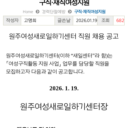
구직·재직여성지원
Home
경력단절예방
구직·재직여성지원
작성자
고명희
글쓴날
2026.01.19
조회
682
원주여성새로일하기센터 직원 채용 공고
(
“
”
)
원주여성새로일하기센터
이하
새일센터
라 함
는
「
여성구직활동
지원 사업
」
업무를 담당할 직원을
.
모집하고자 다음과 같이 공고합니다
2026. 1. 19.
원주여성새로일하기센터장