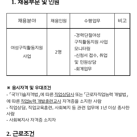
1.
채용부문 및 인원
채용분야
비고
채용인원
수행업무
-
경력단절여성
구직활동지원 사업
여성구직활동지원
모니터링
2
명
-
신청서 접수
,
취업
사업
및 민원상담
-
회계업무
※
응시자격 및 우대조건
-
「
국가기술자격법
」
에 따른
직업상담사
또는
「
근로자직업능력 개발법
」
에 따른
직업능력
개발훈련
교사
자격증을 소지한 사람
-
직업상담
,
직업교육훈련
,
사회복지 등 관련 업무에
1
년 이상 종사한
사람
-
사회복지사 자격증 소지자
2.
근로조건